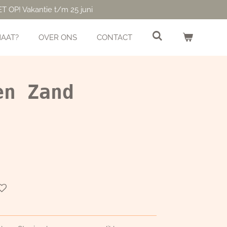
ET OP! Vakantie t/m 25 juni
MAAT?
OVER ONS
CONTACT
en Zand