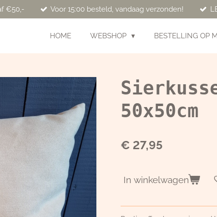
af €50,-
Voor 15:00 besteld, vandaag verzonden!
L
HOME
WEBSHOP
BESTELLING OP 
Sierkuss
50x50cm
€ 27,95
In winkelwagen