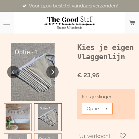
Voor 15:00 besteld, vandaag verzonden!
Ga
direct
naar
de
hoofdinhoud
Kies je eigen
Vlaggenlijn
€ 23,95
Kies je slinger
Uitverkocht